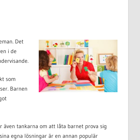
teman. Det
en i de
ndervisande.
ekt som
sser. Barnen
got
 även tankarna om att låta barnet prova sig
a sina egna lösningar är en annan populär