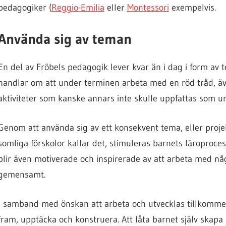
pedagogiker (
Reggio-Emilia
eller
Montessori
exempelvis.
Använda sig av teman
En del av Fröbels pedagogik lever kvar än i dag i form av 
handlar om att under terminen arbeta med en röd tråd, äv
aktiviteter som kanske annars inte skulle uppfattas som u
Genom att använda sig av ett konsekvent tema, eller proj
somliga förskolor kallar det, stimuleras barnets läroproce
blir även motiverade och inspirerade av att arbeta med nå
gemensamt.
I samband med önskan att arbeta och utvecklas tillkommer
fram, upptäcka och konstruera. Att låta barnet själv skap