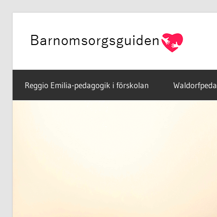
Hoppa
till
innehåll
Reggio Emilia-pedagogik i förskolan
Waldorfpedag