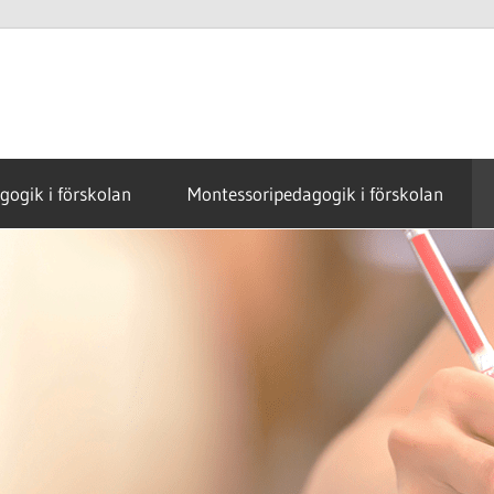
ogik i förskolan
Montessoripedagogik i förskolan