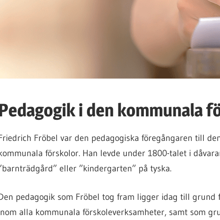
Pedagogik i den kommunala f
Friedrich Fröbel var den pedagogiska föregångaren till d
kommunala förskolor. Han levde under 1800-talet i dåvar
”barnträdgård” eller ”kindergarten” på tyska.
Den pedagogik som Fröbel tog fram ligger idag till grund 
inom alla kommunala förskoleverksamheter, samt som grun